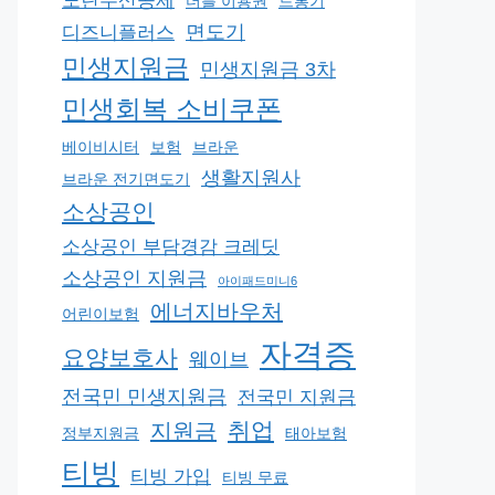
노란우산공제
더블 이용권
드롱기
면도기
디즈니플러스
민생지원금
민생지원금 3차
민생회복 소비쿠폰
베이비시터
보험
브라운
생활지원사
브라운 전기면도기
소상공인
소상공인 부담경감 크레딧
소상공인 지원금
아이패드미니6
에너지바우처
어린이보험
자격증
요양보호사
웨이브
전국민 민생지원금
전국민 지원금
취업
지원금
정부지원금
태아보험
티빙
티빙 가입
티빙 무료