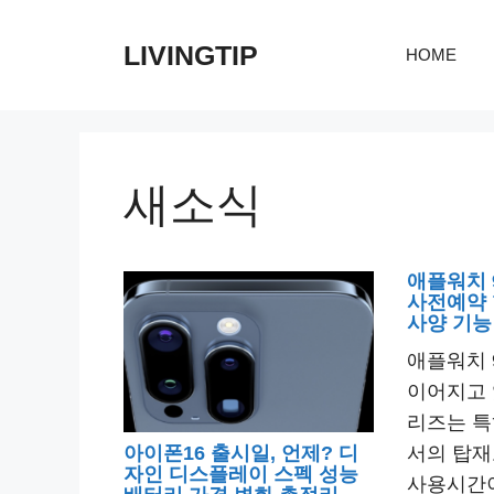
컨
텐
LIVINGTIP
HOME
츠
로
건
너
새소식
뛰
기
애플워치 
사전예약 
사양 기능
애플워치 
이어지고 
리즈는 특
아이폰16 출시일, 언제? 디
서의 탑재
자인 디스플레이 스펙 성능
사용시간이