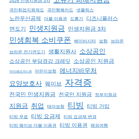
2026 민생지원금 3차
국민취업지원제도
국민행복카드
넷플릭스
노란우산공제
디즈니플러스
더블 이용권
드롱기
민생지원금
면도기
민생지원금 3차
민생회복 소비쿠폰
베이비시터
보험
브라운
소상공인
생활지원사
브라운 전기면도기
소상공인 지원금
소상공인 부담경감 크레딧
에너지바우처
어린이보험
아이패드미니6
자격증
요양보호사
웨이브
전국민 민생지원금
전국민 지원금
정부지원금
티빙
취업
지원금
티빙 가입
태아보험
티빙 요금제
티빙 무료
티빙 요금제 변경
티빙 이용권
티빙 웨이브 더블 이용권
해외여행