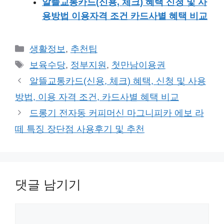
알뜰교통카드(신용, 체크) 혜택 신청 및 사
용방법 이용자격 조건 카드사별 혜택 비교
카
생활정보
,
추천팁
테
태
보육수당
,
정부지원
,
첫만남이용권
고
그
알뜰교통카드(신용, 체크) 혜택, 신청 및 사용
리
방법, 이용 자격 조건, 카드사별 혜택 비교
드롱기 전자동 커피머신 마그니피카 에보 라
떼 특징 장단점 사용후기 및 추천
댓글 남기기
댓