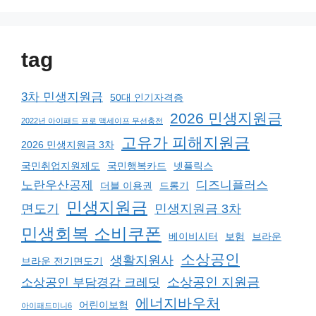
tag
3차 민생지원금
50대 인기자격증
2026 민생지원금
2022년 아이패드 프로 맥세이프 무선충전
고유가 피해지원금
2026 민생지원금 3차
국민취업지원제도
국민행복카드
넷플릭스
노란우산공제
디즈니플러스
더블 이용권
드롱기
민생지원금
면도기
민생지원금 3차
민생회복 소비쿠폰
베이비시터
보험
브라운
소상공인
생활지원사
브라운 전기면도기
소상공인 지원금
소상공인 부담경감 크레딧
에너지바우처
어린이보험
아이패드미니6