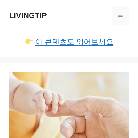
컨
텐
LIVINGTIP
메
츠
로
뉴
건
이 콘텐츠도 읽어보세요
너
뛰
기