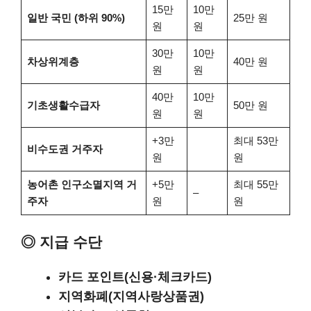
15만
10만
일반 국민 (하위 90%)
25만 원
원
원
30만
10만
차상위계층
40만 원
원
원
40만
10만
기초생활수급자
50만 원
원
원
+3만
최대 53만
비수도권 거주자
원
원
농어촌 인구소멸지역 거
+5만
최대 55만
–
주자
원
원
◎ 지급 수단
카드 포인트(신용·체크카드)
지역화폐(지역사랑상품권)