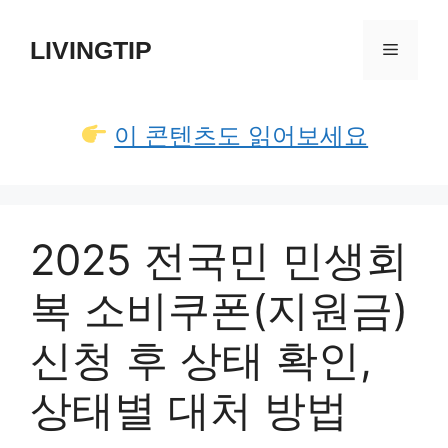
컨
텐
LIVINGTIP
메
츠
로
뉴
건
이 콘텐츠도 읽어보세요
너
뛰
기
2025 전국민 민생회
복 소비쿠폰(지원금)
신청 후 상태 확인,
상태별 대처 방법