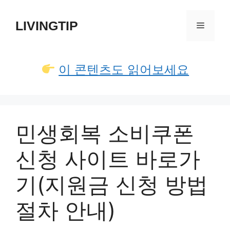
컨
텐
LIVINGTIP
메
츠
로
뉴
건
이 콘텐츠도 읽어보세요
너
뛰
기
민생회복 소비쿠폰
신청 사이트 바로가
기(지원금 신청 방법
절차 안내)