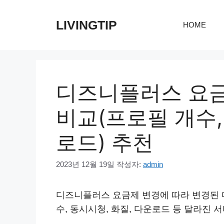
컨
텐
LIVINGTIP
HOME
츠
로
건
너
디즈니플러스 요금제
뛰
기
비교(프로필 개수,
로드) 추천
2023년 12월 19일
작성자:
admin
디즈니플러스 요금제 변경에 따라 변경된 디
수, 동시시청, 화질, 다운로드 등 달라진