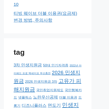
10
티빙 웨이브 더블 이용권(요금제)
변경 방법, 주의사항
tag
3차 민생지원금
50대 인기자격증
2022년 아
2026 민생지
이패드 프로 맥세이프 무선충전
고유가 피
원금
2026 민생지원금 3차
해지원금
국민취업지원제도
국민행복카
노란우산공제
드
넷플릭스
더블 이용권
드
민생지
면도기
디즈니플러스
롱기