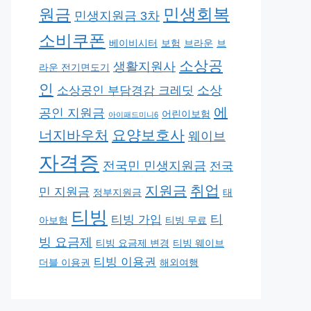
민생회복
원금
민생지원금 3차
소비쿠폰
베이비시터
보험
브라운
브
소상공
생활지원사
라운 전기면도기
인
소상
소상공인 부담경감 크레딧
에
공인 지원금
어린이보험
아이패드미니6
요양보호사
너지바우처
웨이브
자격증
전국민 민생지원금
전국
취업
지원금
민 지원금
정부지원금
태
티빙
티
티빙 가입
아보험
티빙 무료
빙 요금제
티빙 요금제 변경
티빙 웨이브
티빙 이용권
더블 이용권
해외여행